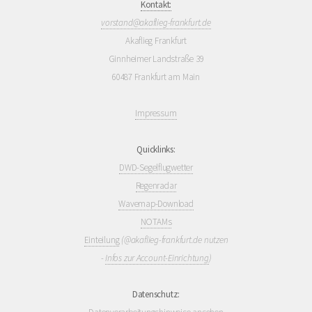
Kontakt:
vorstand@akaflieg-frankfurt.de
Akaflieg Frankfurt
Ginnheimer Landstraße 39
60487 Frankfurt am Main
Impressum
Quicklinks:
DWD-Segelflugwetter
Regenradar
Wavemap-Download
NOTAMs
Einteilung
(@akaflieg-frankfurt.de nutzen
-
Infos zur Account-Einrichtung
)
Datenschutz: