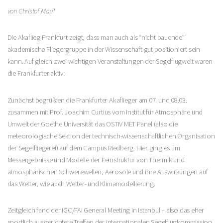
von Christof Maul
Die Akaflieg Frankfurt zeigt, dass man auch als “nicht bauende”
akademische Fliegergruppe in der Wissenschaft gut positioniert sein
kann. Auf gleich zwei wichtigen Veranstaltungen der Segelflugwelt waren
die Frankfurter aktiv:
Zunächst begrüßten die Frankfurter Akaflieger am 07. und 08.03.
zusammen mit Prof. Joachim Curtius vom Institut für Atmosphäre und
Umwelt der Goethe Universität das OSTIV MET Panel (also die
meteorologische Sektion der technisch-wissenschaftlichen Organisation
der Segelfliegerei) auf dem Campus Riedberg. Hier ging es um
Messergebnisse und Modelle der Feinstruktur von Thermik und
atmosphärischen Schwerewellen, Aerosole und ihre Auswirkungen auf
das Wetter, wie auch Wetter- und Klimamodellierung.
Zeitgleich fand der IGC/FAI General Meeting in Istanbul – also das eher
sportlich ausgerichtete Treffen der internationalen Segelflugkommission