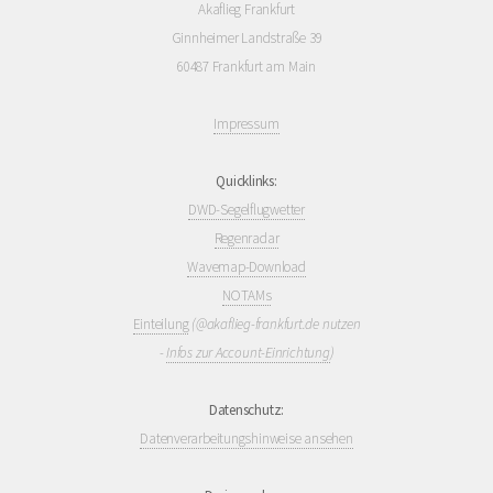
Akaflieg Frankfurt
Ginnheimer Landstraße 39
60487 Frankfurt am Main
Impressum
Quicklinks:
DWD-Segelflugwetter
Regenradar
Wavemap-Download
NOTAMs
Einteilung
(@akaflieg-frankfurt.de nutzen
-
Infos zur Account-Einrichtung
)
Datenschutz:
Datenverarbeitungshinweise ansehen