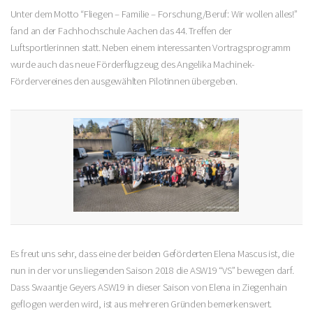
Unter dem Motto “Fliegen – Familie – Forschung/Beruf: Wir wollen alles!”
fand an der Fachhochschule Aachen das 44. Treffen der
Luftsportlerinnen statt. Neben einem interessanten Vortragsprogramm
wurde auch das neue Förderflugzeug des Angelika Machinek-
Fördervereines den ausgewählten Pilotinnen übergeben.
Es freut uns sehr, dass eine der beiden Geförderten Elena Mascus ist, die
nun in der vor uns liegenden Saison 2018 die ASW19 “VS” bewegen darf.
Dass Swaantje Geyers ASW19 in dieser Saison von Elena in Ziegenhain
geflogen werden wird, ist aus mehreren Gründen bemerkenswert.